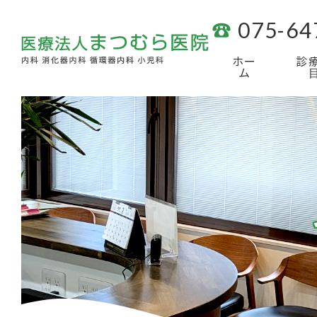
075-64
ホー
診
ム