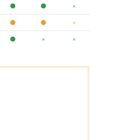
●
●
×
●
●
×
●
×
×
。