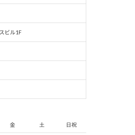
ネスビル1F
金
土
日祝