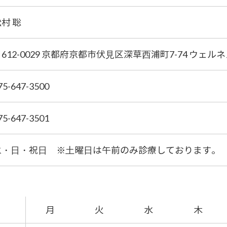
村 聡
612-0029 京都府京都市伏⾒区深草⻄浦町7-74 ウェル
75-647-3500
75-647-3501
⽔・⽇・祝⽇ ※⼟曜⽇は午前のみ診療しております。
月
火
水
木