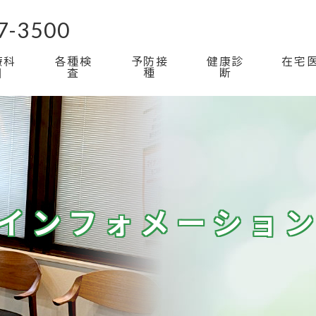
7-3500
療科
各種検
予防接
健康診
在宅
⽬
査
種
断
インフォメーショ